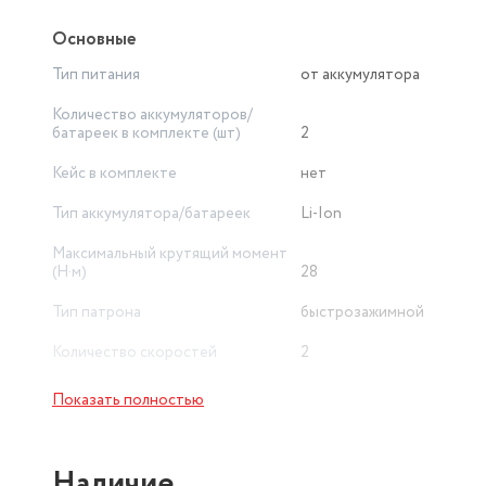
Основные
Тип питания
от аккумулятора
Количество аккумуляторов/
батареек в комплекте (шт)
2
Кейс в комплекте
нет
Тип аккумулятора/батареек
Li-Ion
Максимальный крутящий момент
(Н·м)
28
Тип патрона
быстрозажимной
Количество скоростей
2
Подсветка
есть
Показать полностью
Дополнительные режимы
работы
сверление
Наличие