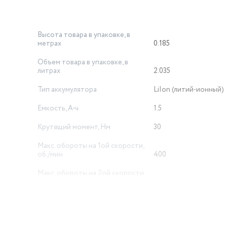
Высота товара в упаковке, в
метрах
0.185
Объем товара в упаковке, в
литрах
2.035
Тип аккумулятора
LiIon (литий-ионный)
Емкость, А•ч
1.5
Крутящий момент, Нм
30
Макс. обороты на 1ой скорости,
об./мин
400
Макс. обороты на 2ой скорости,
об./мин
1400
Класс инструмента
Бытовой
Вес товара, г
960