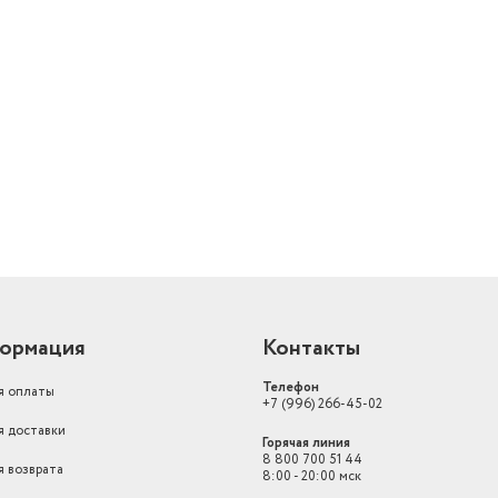
Напряжение аккумулятора
12 В
Вид
безударный
й
предохранительная м
Особенности конструкции
Индикатор заряда ак
Тип инструмента
дрель-шуруповерт
Количество скоростей работы
2
Макс. диаметр сверления
(металл)
10 мм
Максимальный крутящий момент
28 Н·м
ормация
Контакты
реверс, Бесступенчат
регулировка частоты 
Блокировка шпинделя
Телефон
я оплаты
+7 (996) 266-45-02
Функции
изменение скорости,
я доставки
Горячая линия
Страна-изготовитель
Китай
8 800 700 51 44
я возврата
8:00 - 20:00 мск