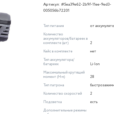
Артикул: #5ea39e62-2b9f-11ee-9ed3-
005056b72201
Тип питания
от аккумулят
Количество
аккумуляторов/батареек в
комплекте (шт)
2
Кейс в комплекте
нет
Тип аккумулятора/
батареек
Li-Ion
Максимальный крутящий
момент (Н·м)
28
Тип патрона
быстрозажим
Количество скоростей
2
Подсветка
есть
Дополнительные режимы