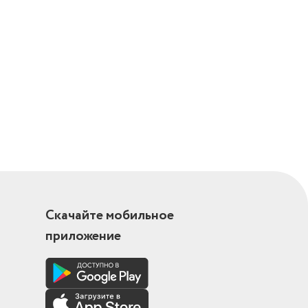
уфта,
кумулятора
Скачайте мобильное
ая
вращения,
приложение
, Плавное
 Подсветка