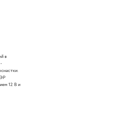
й в
-
снастки.
2ЭР
ием 12 В и