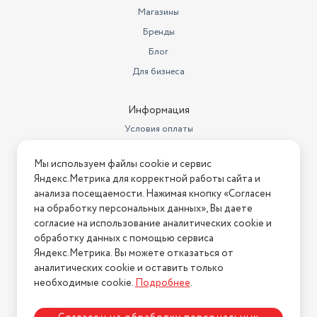
работы
сверление
Магазины
Бесщеточный двигатель
есть
Бренды
Блог
Емкость аккумулятора
2 А·ч
Для бизнеса
Информация
Условия оплаты
Условия доставки
Мы используем файлы cookie и сервис
Условия возврата
Яндекс.Метрика для корректной работы сайта и
Нашли ошибку на сайте?
Напишите нам
.
анализа посещаемости. Нажимая кнопку «Согласен
на обработку персональных данных», Вы даете
2026 © Интернет-магазин "АстМаркет". У нас есть всё!
согласие на использование аналитических cookie и
обработку данных с помощью сервиса
Яндекс.Метрика. Вы можете отказаться от
аналитических cookie и оставить только
Политика конфиденциальности
необходимые cookie.
Подробнее
.