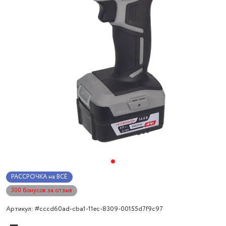
РАССРОЧКА на ВСЁ
300 бонусов за отзыв
Артикул: #cccd60ad-cba1-11ec-8309-00155d7f9c97