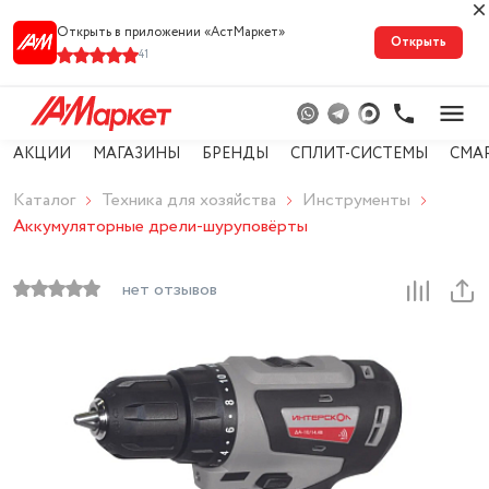
Открыть в приложении «АстМарке‪т‬»
Открыть
41
АКЦИИ
МАГАЗИНЫ
БРЕНДЫ
СПЛИТ-СИСТЕМЫ
СМА
Каталог
Техника для хозяйства
Инструменты
Аккумуляторные дрели-шуруповёрты
нет отзывов