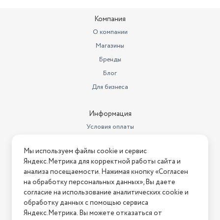
Компания
О компании
Магазины
Бренды
Блог
Для бизнеса
Информация
Условия оплаты
Условия доставки
Мы используем файлы cookie и сервис
Условия возврата
Яндекс.Метрика для корректной работы сайта и
Нашли ошибку на сайте?
Напишите нам
.
анализа посещаемости. Нажимая кнопку «Согласен
на обработку персональных данных», Вы даете
2026 © Интернет-магазин "АстМаркет". У нас есть всё!
согласие на использование аналитических cookie и
обработку данных с помощью сервиса
Яндекс.Метрика. Вы можете отказаться от