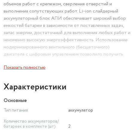
объемов работ с крепежом, сверления отверстий и
выполнения сопутствующих работ. Li-ion слайдерный
аккумуляторный блок АПИ обеспечивает широкий выбор
емкостей батареи в зависимости от поставленных задач,
запас энергии, достаточный для выполнения любых работ и
неизменно высокую энергоэффективность. Использование
модернизированного вентильного (бесщеточного)
двигателя с цифровым управлением позволило получить
энергетические характеристики машины, значительно
Показать полностью
превосходящие характеристики аналогичных дрелей-
шуруповертов в своем ценовом диапазоне. Это позволяет
выполнять значительно больше работы на одном заряде и
Характеристики
таким образом увеличить ресурс аккумуляторного блока на
30%.
Основные
Тип питания
аккумулятор
Количество аккумуляторов/
батареек в комплекте (шт)
2