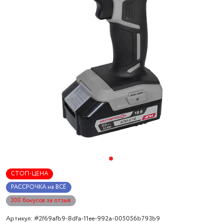
СТОП-ЦЕНА
РАССРОЧКА на ВСЁ
300 бонусов за отзыв
Артикул: #2f69afb9-8dfa-11ee-992a-005056b793b9