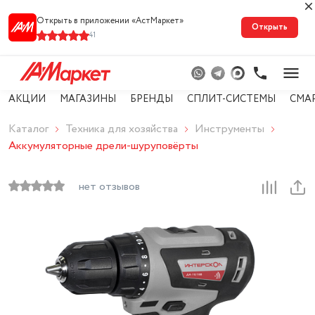
Открыть в приложении «АстМарке‪т‬»
Открыть
41
АКЦИИ
МАГАЗИНЫ
БРЕНДЫ
СПЛИТ-СИСТЕМЫ
СМА
Каталог
Техника для хозяйства
Инструменты
Аккумуляторные дрели-шуруповёрты
нет отзывов