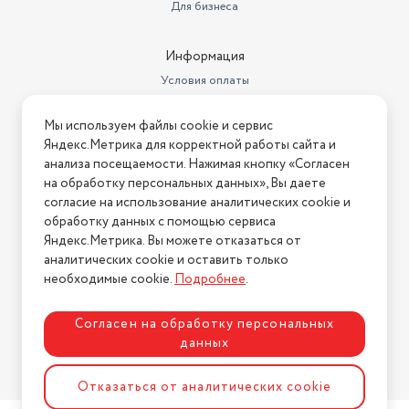
Для бизнеса
Информация
Условия оплаты
Условия доставки
Мы используем файлы cookie и сервис
Условия возврата
Яндекс.Метрика для корректной работы сайта и
Нашли ошибку на сайте?
Напишите нам
.
анализа посещаемости. Нажимая кнопку «Согласен
на обработку персональных данных», Вы даете
2026 © Интернет-магазин "АстМаркет". У нас есть всё!
согласие на использование аналитических cookie и
обработку данных с помощью сервиса
Яндекс.Метрика. Вы можете отказаться от
аналитических cookie и оставить только
Политика конфиденциальности
необходимые cookie.
Подробнее
.
Согласен на обработку персональных
данных
Разработка сайта
ASTDESIGN
Отказаться от аналитических cookie