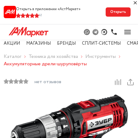
Открыть в приложении «АстМарке‪т‬»
Открыть
41
АКЦИИ
МАГАЗИНЫ
БРЕНДЫ
СПЛИТ-СИСТЕМЫ
СМА
Каталог
Техника для хозяйства
Инструменты
Аккумуляторные дрели-шуруповёрты
нет отзывов