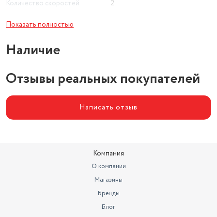
Количество скоростей
2
Подсветка
есть
Показать полностью
Тип двигателя
щеточный
Наличие
Вид
безударный
Отзывы реальных покупателей
Платформа
Master ДА-12
Написать отзыв
Компания
О компании
Магазины
Бренды
Блог