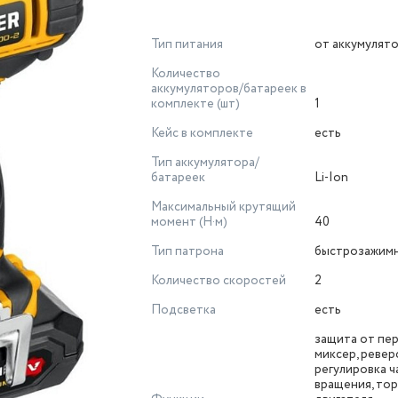
Тип питания
от аккумулят
Количество
аккумуляторов/батареек в
комплекте (шт)
1
Кейс в комплекте
есть
Тип аккумулятора/
батареек
Li-Ion
Максимальный крутящий
момент (Н·м)
40
Тип патрона
быстрозажим
Количество скоростей
2
Подсветка
есть
защита от пер
миксер, реверс
регулировка 
вращения, то