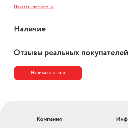
Подсветка
есть
Показать полностью
защита от перегрузок, ми
реверс, регулировка част
Функции
вращения, тормоз двигат
Наличие
Отзывы реальных покупателе
Написать отзыв
Компания
Инф