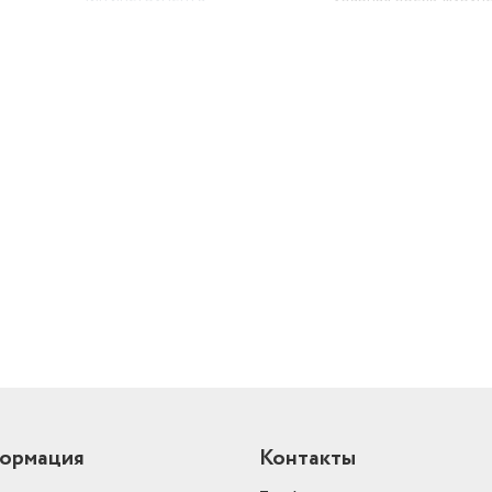
Питание
от аккумулятора
ксер,
оты
Максимальный крутящий момент
35 Н·м
еля
й
ормация
Контакты