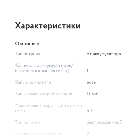
Характеристики
Основные
Тип питания
от аккумулятора
Количество аккумуляторов/
батареек в комплекте (шт)
1
Кейс в комплекте
есть
Тип аккумулятора/батареек
Li-Ion
Максимальный крутящий момент
(Н·м)
40
Тип патрона
быстрозажимной
Количество скоростей
2