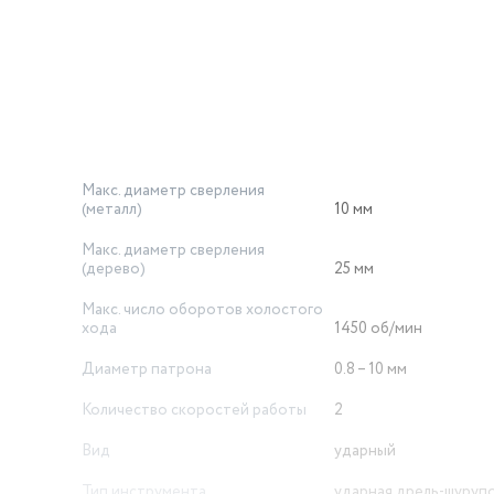
Макс. диаметр сверления
(металл)
10 мм
Макс. диаметр сверления
(дерево)
25 мм
Макс. число оборотов холостого
хода
1450 об/мин
Диаметр патрона
0.8 – 10 мм
Количество скоростей работы
2
Вид
ударный
Тип инструмента
ударная дрель-шуруп