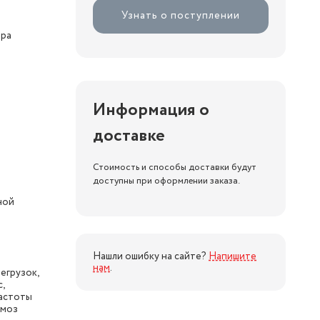
Узнать о поступлении
ора
Информация о
доставке
Стоимость и способы доставки будут
доступны при оформлении заказа.
ной
Нашли ошибку на сайте?
Напишите
нам
.
егрузок,
,
частоты
рмоз