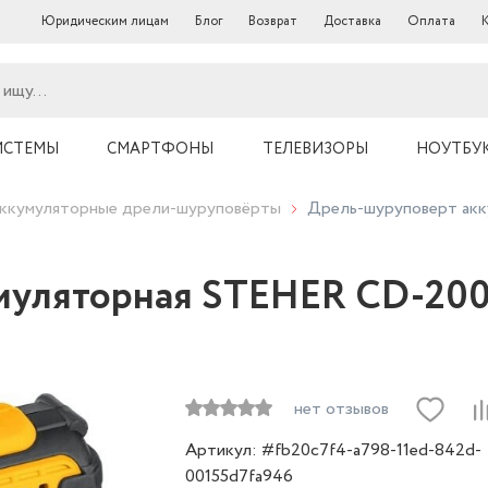
Юридическим лицам
Блог
Возврат
Доставка
Оплата
ИСТЕМЫ
СМАРТФОНЫ
ТЕЛЕВИЗОРЫ
НОУТБУ
ккумуляторные дрели-шуруповёрты
Дрель-шуруповерт ак
муляторная STEHER CD-200
нет отзывов
Артикул: #fb20c7f4-a798-11ed-842d-
00155d7fa946