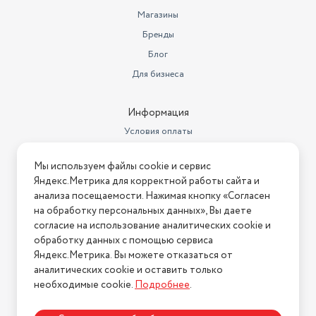
Магазины
Бренды
Блог
Для бизнеса
Информация
Условия оплаты
Условия доставки
Мы используем файлы cookie и сервис
Условия возврата
Яндекс.Метрика для корректной работы сайта и
Нашли ошибку на сайте?
Напишите нам
.
анализа посещаемости. Нажимая кнопку «Согласен
на обработку персональных данных», Вы даете
2026 © Интернет-магазин "АстМаркет". У нас есть всё!
согласие на использование аналитических cookie и
обработку данных с помощью сервиса
Яндекс.Метрика. Вы можете отказаться от
аналитических cookie и оставить только
Политика конфиденциальности
необходимые cookie.
Подробнее
.