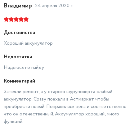
Съемный аккумулятор
есть
Владимир
24 апреля 2020 г.
Время зарядки аккумулятора
1 ч
Платформа
Союз Д 12
Достоинства
лампа точечной подсветки,
Хороший аккумулятор
Приспособления
блокировка кнопки включения
Дополнительный аккумулятор
есть
Недостатки
Надеюсь не найду
Комментарий
Затеяли ремонт, а у старого шуруповерта слабый
аккумулятор. Сразу поехали в Астмаркет чтобы
преобрести новый. Понравилась цена и соответственно
что он отечественный. Аккумулятор хороший, много
функций.