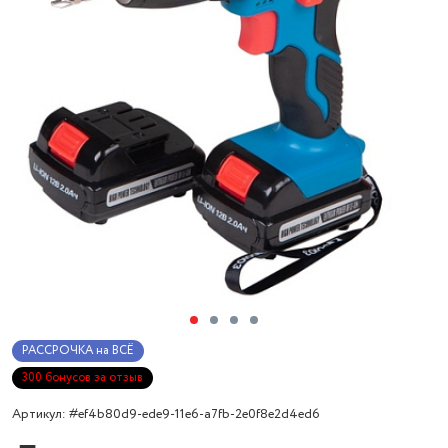
РАССРОЧКА на ВСЁ
300 бонусов за отзыв
Артикул: #ef4b80d9-ede9-11e6-a7fb-2e0f8e2d4ed6