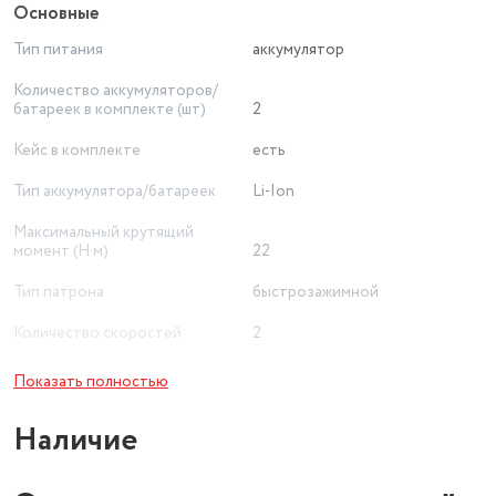
Основные
Тип питания
аккумулятор
Количество аккумуляторов/
батареек в комплекте (шт)
2
Кейс в комплекте
есть
Тип аккумулятора/батареек
Li-Ion
Максимальный крутящий
момент (Н·м)
22
Тип патрона
быстрозажимной
Количество скоростей
2
Подсветка
есть
Показать полностью
два аккумулятора, зарядное
Наличие
Комплектация
устройство, кейс
Мощность аккумулятора
12 В