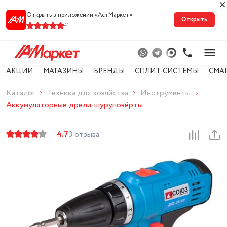
Открыть в приложении «АстМарке‪т‬»
Открыть
41
АКЦИИ
МАГАЗИНЫ
БРЕНДЫ
СПЛИТ-СИСТЕМЫ
СМА
Каталог
Техника для хозяйства
Инструменты
Аккумуляторные дрели-шуруповёрты
4.7
3 отзыва