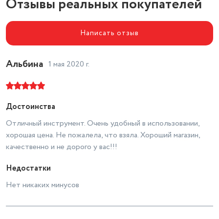
Отзывы реальных покупателей
Макс. число оборотов
холостого хода
1300 об/мин
Написать отзыв
Диаметр патрона
0.8 - 10 мм
Количество скоростей работы
2
Альбина
1 мая 2020 г.
Тип двигателя
щеточный
Емкость аккумулятора
2,0Ач
Достоинства
Вид
безударный
Отличный инструмент. Очень удобный в использовании,
Тормоз двигателя
есть
хорошая цена. Не пожалела, что взяла. Хороший магазин,
Тип инструмента
безударная дрель-шуруповерт
качественно и не дорого у вас!!!
Тип зарядного устройства
импульсное
Недостатки
Питание
от аккумулятора
Нет никаких минусов
реверс, электронная
Возможности
регулировка частоты вращения