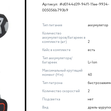
Артикул: #d0144d39-94f1-11ee-9934-
005056b793b9
Тип питания
аккумулятор
Количество
аккумуляторов/батареек в
комплекте (шт)
2
Кейс в комплекте
есть
Тип аккумулятора/
батареек
Li-Ion
Максимальный крутящий
момент (Н·м)
40
Тип патрона
быстрозажим
Количество скоростей
2
Подсветка
нет
Вид
дрель-шурупо