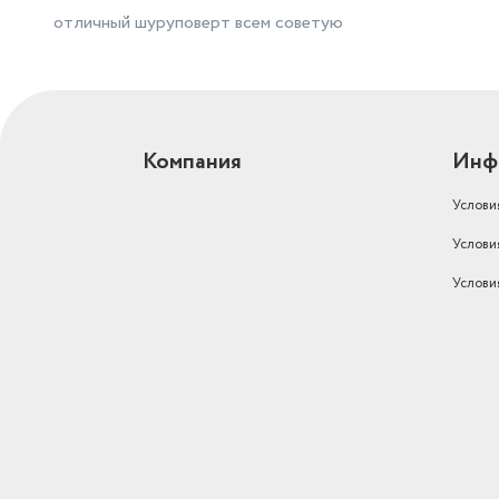
отличный шуруповерт всем советую
Компания
Инф
Услови
Услови
Услови