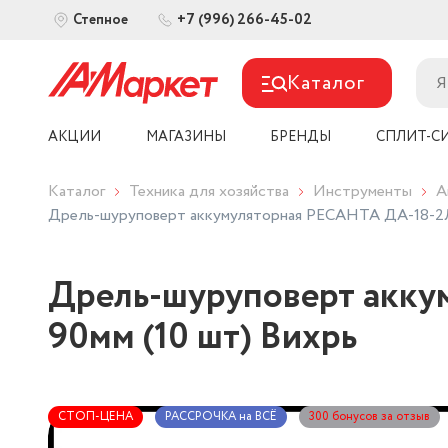
+7 (996) 266-45-02
Степное
Каталог
АКЦИИ
МАГАЗИНЫ
БРЕНДЫ
СПЛИТ-С
Каталог
Техника для хозяйства
Инструменты
А
Дрель-шуруповерт аккумуляторная РЕСАНТА ДА-18-2Л
Дрель-шуруповерт акк
90мм (10 шт) Вихрь
СТОП-ЦЕНА
РАССРОЧКА на ВСЁ
300 бонусов за отзыв