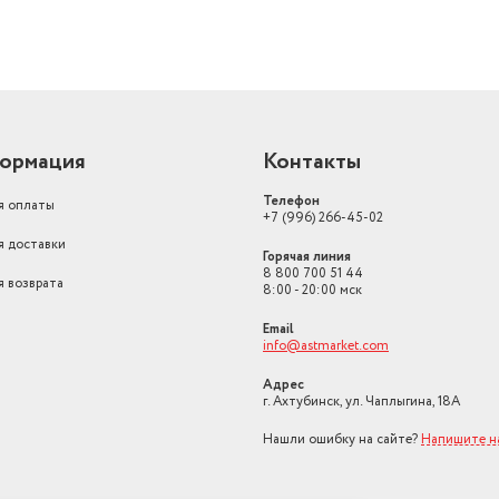
ормация
Контакты
Телефон
я оплаты
+7 (996) 266-45-02
я доставки
Горячая линия
8 800 700 51 44
я возврата
8:00 - 20:00 мск
Email
info@astmarket.com
Адрес
г. Ахтубинск, ул. Чаплыгина, 18А
Нашли ошибку на сайте?
Напишите н