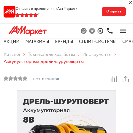
Открыть в приложении «АстМарке‪т‬»
Открыть
41
АКЦИИ
МАГАЗИНЫ
БРЕНДЫ
СПЛИТ-СИСТЕМЫ
СМА
Каталог
Техника для хозяйства
Инструменты
Аккумуляторные дрели-шуруповёрты
нет отзывов