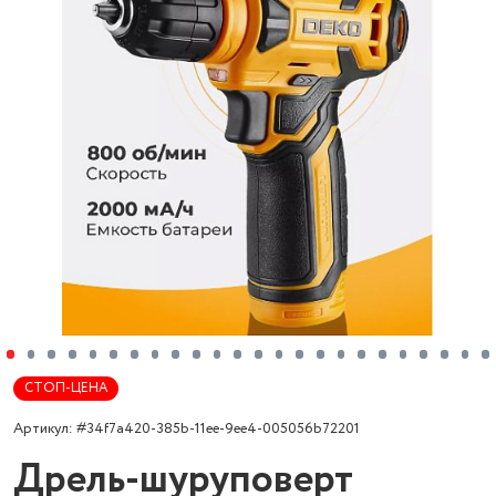
СТОП-ЦЕНА
Артикул: #34f7a420-385b-11ee-9ee4-005056b72201
Дрель-шуруповерт