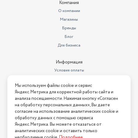
Компания
Крутящий момент, Нм
18
О компании
Объем товара в упаковке, в
Магазины
литрах
3.31
Бренды
Высота товара в упаковке, в
метрах
Блог
0.078
Для бизнеса
Ширина товара в упаковке, в
метрах
0.206
Информация
Длина товара в упаковке, в
метрах
0.206
Условия оплаты
Условия доставки
Бренд
DEKO
Мы используем файлы cookie и сервис
Условия возврата
Яндекс.Метрика для корректной работы сайта и
Количество аккумуляторов в
Нашли ошибку на сайте?
Напишите нам
.
комплекте
1
анализа посещаемости. Нажимая кнопку «Согласен
на обработку персональных данных», Вы даете
2026 © Интернет-магазин "АстМаркет". У нас есть всё!
Цвет товара
серый
согласие на использование аналитических cookie и
обработку данных с помощью сервиса
1 шт дрель-шуруповерт 1 шт
Яндекс.Метрика. Вы можете отказаться от
бита 1 шт кабель для зарядки 1
аналитических cookie и оставить только
Политика конфиденциальности
шт руководство по
Комплектация
эксплуатации
необходимые cookie.
Подробнее
.