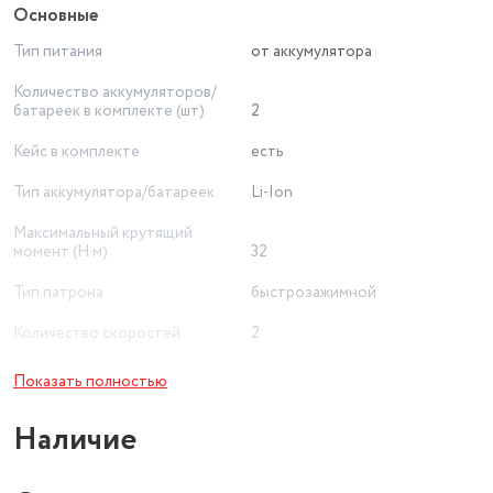
Основные
Тип питания
от аккумулятора
Количество аккумуляторов/
батареек в комплекте (шт)
2
Кейс в комплекте
есть
Тип аккумулятора/батареек
Li-Ion
Максимальный крутящий
момент (Н·м)
32
Тип патрона
быстрозажимной
Количество скоростей
2
Подсветка
есть
Показать полностью
Вес товара в упаковке, (кг)
1.8
Наличие
Длина товара в упаковке, в
метрах
0.3