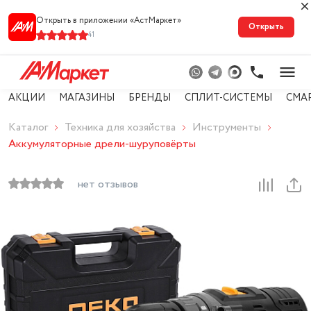
Открыть в приложении «АстМарке‪т‬»
Открыть
41
АКЦИИ
МАГАЗИНЫ
БРЕНДЫ
СПЛИТ-СИСТЕМЫ
СМА
Каталог
Техника для хозяйства
Инструменты
Аккумуляторные дрели-шуруповёрты
нет отзывов