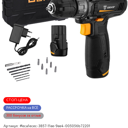
СТОП-ЦЕНА
РАССРОЧКА на ВСЁ
300 бонусов за отзыв
Артикул: #eca1ecec-3857-11ee-9ee4-005056b72201