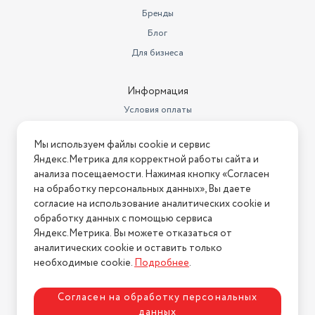
Объем товара в упаковке, в
Бренды
литрах
5.228
Блог
Для бизнеса
Информация
Условия оплаты
Условия доставки
Мы используем файлы cookie и сервис
Условия возврата
Яндекс.Метрика для корректной работы сайта и
Нашли ошибку на сайте?
Напишите нам
.
анализа посещаемости. Нажимая кнопку «Согласен
на обработку персональных данных», Вы даете
2026 © Интернет-магазин "АстМаркет". У нас есть всё!
согласие на использование аналитических cookie и
обработку данных с помощью сервиса
Яндекс.Метрика. Вы можете отказаться от
аналитических cookie и оставить только
Политика конфиденциальности
необходимые cookie.
Подробнее
.
Согласен на обработку персональных
данных