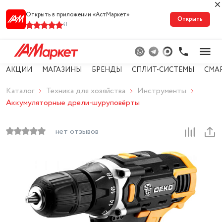
Открыть в приложении «АстМарке‪т‬»
Открыть
41
АКЦИИ
МАГАЗИНЫ
БРЕНДЫ
СПЛИТ-СИСТЕМЫ
СМА
Каталог
Техника для хозяйства
Инструменты
Аккумуляторные дрели-шуруповёрты
нет отзывов