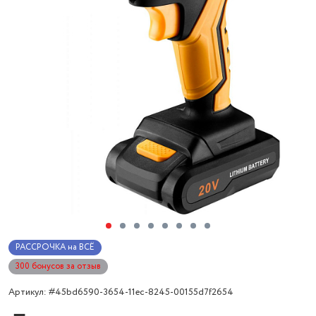
РАССРОЧКА на ВСЁ
300 бонусов за отзыв
Артикул: #45bd6590-3654-11ec-8245-00155d7f2654