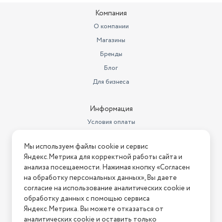
Экономия трафика благодаря малому размеру обновлений
Компания
вирусных баз, что особенно важно для пользователей
О компании
лимитных тарифов мобильной связи.
Магазины
Защита паролем настроек антивируса и доступа к
Бренды
приложениям.
Подробная статистика о работе антивируса.
Блог
Удобные и информативные виджеты рабочего стола для
Для бизнеса
доступа к приложению.
Современные Android-троянцы способны похитить всё, что
Информация
имеет для вас ценность, — от фото до денег. А Dr.Web для
Условия оплаты
Android способен всё это защитить.
Условия доставки
Мы используем файлы cookie и сервис
Компоненты защиты*
Условия возврата
Яндекс.Метрика для корректной работы сайта и
Антивирус — надежно защитит от всех типов вредоносных
Нашли ошибку на сайте?
Напишите нам
.
анализа посещаемости. Нажимая кнопку «Согласен
программ, созданных для инфицирования мобильных
на обработку персональных данных», Вы даете
2026 © Интернет-магазин "АстМаркет". У нас есть всё!
устройств.
согласие на использование аналитических cookie и
Фильтр звонков и СМС** — оградит от нежелательных
обработку данных с помощью сервиса
Яндекс.Метрика. Вы можете отказаться от
звонков и СМС-сообщений.
аналитических cookie и оставить только
Политика конфиденциальности