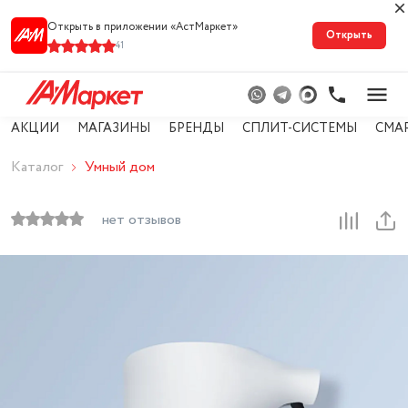
Открыть в приложении «АстМарке‪т‬»
Открыть
41
АКЦИИ
МАГАЗИНЫ
БРЕНДЫ
СПЛИТ-СИСТЕМЫ
СМА
Каталог
Умный дом
нет отзывов