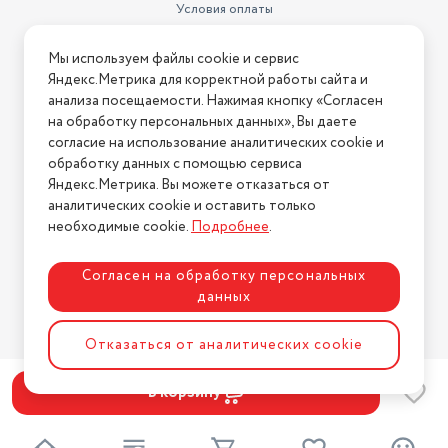
Условия оплаты
Условия доставки
Мы используем файлы cookie и сервис
Условия возврата
Яндекс.Метрика для корректной работы сайта и
Нашли ошибку на сайте?
Напишите нам
.
анализа посещаемости. Нажимая кнопку «Согласен
на обработку персональных данных», Вы даете
2026 © Интернет-магазин "АстМаркет". У нас есть всё!
согласие на использование аналитических cookie и
обработку данных с помощью сервиса
Яндекс.Метрика. Вы можете отказаться от
аналитических cookie и оставить только
Политика конфиденциальности
необходимые cookie.
Подробнее
.
Согласен на обработку персональных
данных
Разработка сайта
ASTDESIGN
Отказаться от аналитических cookie
В корзину