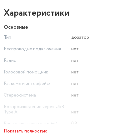
Характеристики
Основные
Тип
дозатор
Беспроводые подключения
нет
Радио
нет
Голосовой помощник
нет
Разъемы и интерфейсы
нет
Стереосистема
нет
Воспроизведение через USB
Type A
нет
Вес товара в упаковке, (кг)
0.3
Показать полностью
от батареи AA/