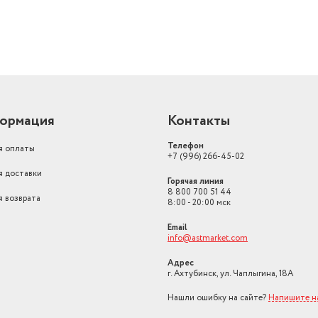
ормация
Контакты
Телефон
я оплаты
+7 (996) 266-45-02
я доставки
Горячая линия
8 800 700 51 44
я возврата
8:00 - 20:00 мск
Email
info@astmarket.com
Адрес
г. Ахтубинск, ул. Чаплыгина, 18А
Нашли ошибку на сайте?
Напишите н