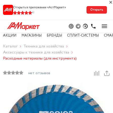
Открыть в приложении «АстМарке‪т‬»
Открыть
41
АКЦИИ
МАГАЗИНЫ
БРЕНДЫ
СПЛИТ-СИСТЕМЫ
СМА
Каталог
Техника для хозяйства
Аксессуары к технике для хозяйства
Расходные материалы (для инструмента)
нет отзывов