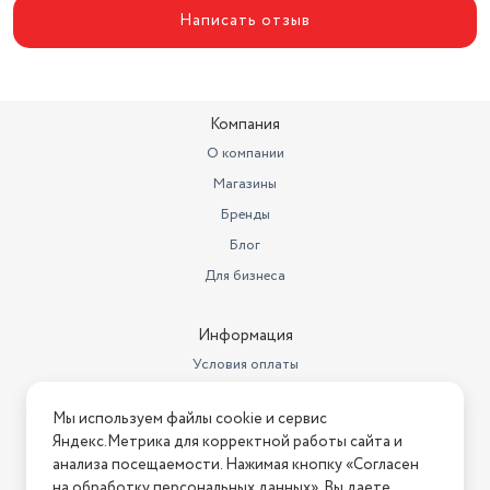
Написать отзыв
Компания
О компании
Магазины
Бренды
Блог
Для бизнеса
Информация
Условия оплаты
Условия доставки
Мы используем файлы cookie и сервис
Условия возврата
Яндекс.Метрика для корректной работы сайта и
Нашли ошибку на сайте?
Напишите нам
.
анализа посещаемости. Нажимая кнопку «Согласен
на обработку персональных данных», Вы даете