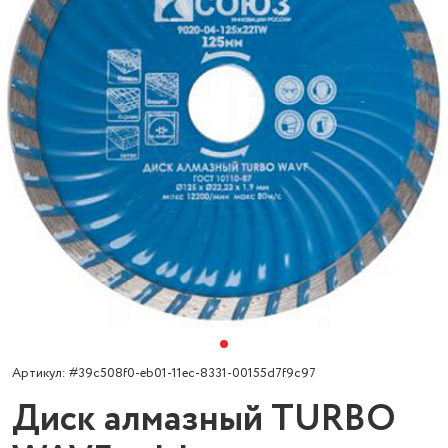
Артикул: #39c508f0-eb01-11ec-8331-00155d7f9c97
Диск алмазный TURBO