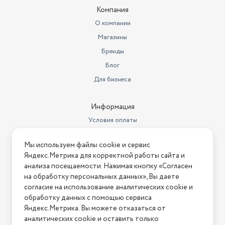
Компания
О компании
Магазины
Бренды
Блог
Для бизнеса
Информация
Условия оплаты
Условия доставки
Мы используем файлы cookie и сервис
Условия возврата
Яндекс.Метрика для корректной работы сайта и
Нашли ошибку на сайте?
Напишите нам
.
анализа посещаемости. Нажимая кнопку «Согласен
на обработку персональных данных», Вы даете
2026 © Интернет-магазин "АстМаркет". У нас есть всё!
согласие на использование аналитических cookie и
обработку данных с помощью сервиса
Яндекс.Метрика. Вы можете отказаться от
аналитических cookie и оставить только
Политика конфиденциальности