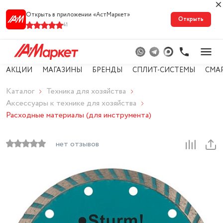
Открыть в приложении «АстМарке‪т‬»
Открыть
41
АКЦИИ
МАГАЗИНЫ
БРЕНДЫ
СПЛИТ-СИСТЕМЫ
СМА
Каталог
Техника для хозяйства
Аксессуары к технике для хозяйства
Расходные материалы (для инструмента)
нет отзывов