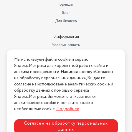
Объем встроенной памяти
4096 Мб
Бренды
Блог
Беспроводная связь и
A-GPS, Beidou, Bluetooth, GPS,
навигация
Wi-Fi, ГЛОНАСC
Для бизнеса
Объем оперативной памяти
512 Мб
Информация
Условия оплаты
Условия доставки
Мы используем файлы cookie и сервис
Условия возврата
Яндекс.Метрика для корректной работы сайта и
Нашли ошибку на сайте?
Напишите нам
.
анализа посещаемости. Нажимая кнопку «Согласен
на обработку персональных данных», Вы даете
2026 © Интернет-магазин "АстМаркет". У нас есть всё!
согласие на использование аналитических cookie и
обработку данных с помощью сервиса
Яндекс.Метрика. Вы можете отказаться от
аналитических cookie и оставить только
Политика конфиденциальности
необходимые cookie.
Подробнее
.
Согласен на обработку персональных
данных