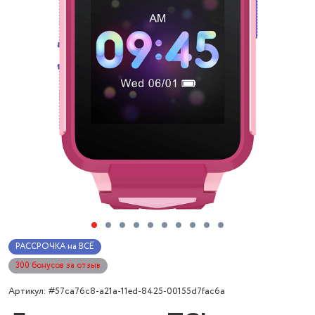
РАССРОЧКА на ВСЁ
300 бонусов за отзыв
Артикул: #57ca76c8-a21a-11ed-8425-00155d7fac6a