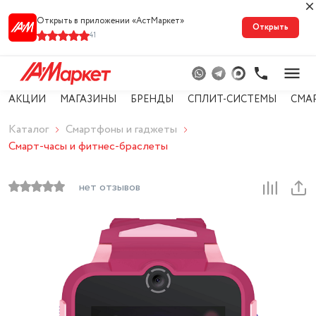
Открыть в приложении «АстМарке‪т‬»
Открыть
41
АКЦИИ
МАГАЗИНЫ
БРЕНДЫ
СПЛИТ-СИСТЕМЫ
СМА
Каталог
Смартфоны и гаджеты
Смарт-часы и фитнес-браслеты
нет отзывов