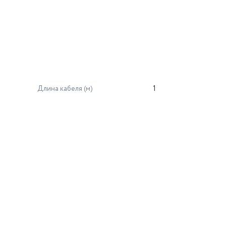
Длина кабеля (м)
1
й