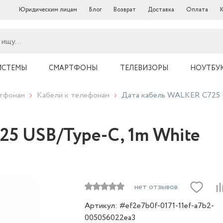
Юридическим лицам
Блог
Возврат
Доставка
Оплата
ИСТЕМЫ
СМАРТФОНЫ
ТЕЛЕВИЗОРЫ
НОУТБУ
ртфонам
Кабели к телефонам
Дата кабель WALKER C725 
25 USB/Type-C, 1m White
нет отзывов
Артикул: #ef2e7b0f-0171-11ef-a7b2-
005056022ea3