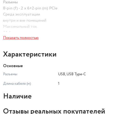
Разъемы
8-pin (f) - 2 x 6+2-pin (m) PCIe
Среда эксплуатации
внутри и вне помещений
Максимальный ток
3.1 А
Показать полностью
Характеристики
Основные
Разъемы
USB, USB Type-C
Длина кабеля (м)
1
Наличие
Отзывы реальных покупателей