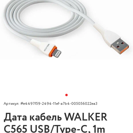
Артикул: #e4497f59-2494-11ef-a7b4-005056022ea3
Дата кабель WALKER
C565 USB/Type-C, 1m