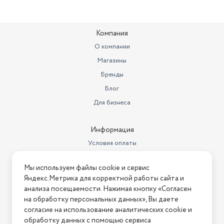
Компания
О компании
Магазины
Бренды
Блог
Для бизнеса
Информация
Условия оплаты
Условия доставки
Мы используем файлы cookie и сервис
Условия возврата
Яндекс.Метрика для корректной работы сайта и
Нашли ошибку на сайте?
Напишите нам
.
анализа посещаемости. Нажимая кнопку «Согласен
на обработку персональных данных», Вы даете
2026 © Интернет-магазин "АстМаркет". У нас есть всё!
согласие на использование аналитических cookie и
обработку данных с помощью сервиса