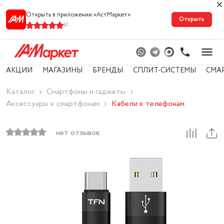
Открыть в приложении «АстМарке‪т‬»
Открыть
41
АКЦИИ
МАГАЗИНЫ
БРЕНДЫ
СПЛИТ-СИСТЕМЫ
СМА
Каталог
Смартфоны и гаджеты
Аксессуары к смартфонам
Кабели к телефонам
нет отзывов