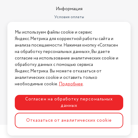
Информация
Условия оплаты
Условия доставки
Мы используем файлы cookie и сервис
Условия возврата
Яндекс.Метрика для корректной работы сайта и
Нашли ошибку на сайте?
Напишите нам
.
анализа посещаемости. Нажимая кнопку «Согласен
на обработку персональных данных», Вы даете
2026 © Интернет-магазин "АстМаркет". У нас есть всё!
согласие на использование аналитических cookie и
обработку данных с помощью сервиса
Яндекс.Метрика. Вы можете отказаться от
аналитических cookie и оставить только
Политика конфиденциальности
необходимые cookie.
Подробнее
.
Согласен на обработку персональных
данных
Разработка сайта
ASTDESIGN
Отказаться от аналитических cookie