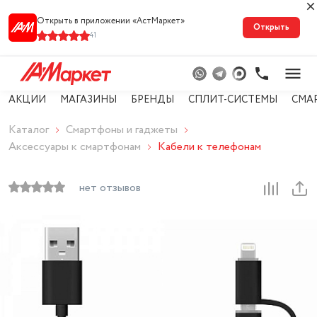
Открыть в приложении «АстМарке‪т‬»
Открыть
41
АКЦИИ
МАГАЗИНЫ
БРЕНДЫ
СПЛИТ-СИСТЕМЫ
СМА
Каталог
Смартфоны и гаджеты
Аксессуары к смартфонам
Кабели к телефонам
нет отзывов