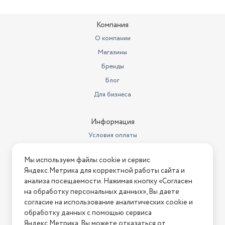
Компания
О компании
Магазины
Бренды
Блог
Для бизнеса
Информация
Условия оплаты
Условия доставки
Мы используем файлы cookie и сервис
Условия возврата
Яндекс.Метрика для корректной работы сайта и
Нашли ошибку на сайте?
Напишите нам
.
анализа посещаемости. Нажимая кнопку «Согласен
на обработку персональных данных», Вы даете
2026 © Интернет-магазин "АстМаркет". У нас есть всё!
согласие на использование аналитических cookie и
обработку данных с помощью сервиса
Яндекс.Метрика. Вы можете отказаться от