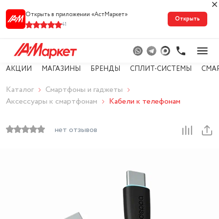
Открыть в приложении «АстМарке‪т‬»
Открыть
41
АКЦИИ
МАГАЗИНЫ
БРЕНДЫ
СПЛИТ-СИСТЕМЫ
СМА
Каталог
Смартфоны и гаджеты
Аксессуары к смартфонам
Кабели к телефонам
нет отзывов