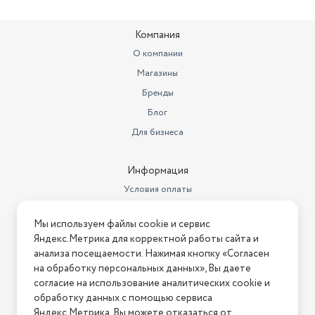
Компания
О компании
Магазины
Бренды
Блог
Для бизнеса
Информация
Условия оплаты
Условия доставки
Мы используем файлы cookie и сервис
Условия возврата
Яндекс.Метрика для корректной работы сайта и
Нашли ошибку на сайте?
Напишите нам
.
анализа посещаемости. Нажимая кнопку «Согласен
на обработку персональных данных», Вы даете
2026 © Интернет-магазин "АстМаркет". У нас есть всё!
согласие на использование аналитических cookie и
обработку данных с помощью сервиса
Яндекс.Метрика. Вы можете отказаться от