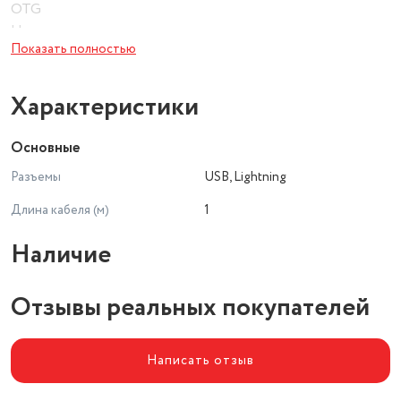
OTG
Нет
Показать полностью
Магнитные коннекторы
Нет
Конструкция
Характеристики
Цвет кабеля
белый
Основные
Материал оплетки
Разъемы
USB, Lightning
TPE
Длина кабеля (м)
1
Наличие
Отзывы реальных покупателей
Написать отзыв