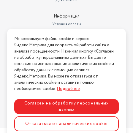
Для бизнеса
Информация
Условия оплаты
Условия доставки
Мы используем файлы cookie и сервис
Условия возврата
Яндекс.Метрика для корректной работы сайта и
Нашли ошибку на сайте?
Напишите нам
.
анализа посещаемости. Нажимая кнопку «Согласен
на обработку персональных данных», Вы даете
2026 © Интернет-магазин "АстМаркет". У нас есть всё!
согласие на использование аналитических cookie и
обработку данных с помощью сервиса
Яндекс.Метрика. Вы можете отказаться от
аналитических cookie и оставить только
Политика конфиденциальности
необходимые cookie.
Подробнее
.
Согласен на обработку персональных
данных
Разработка сайта
ASTDESIGN
Отказаться от аналитических cookie