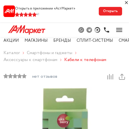
Открыть в приложении «АстМарке‪т‬»
Открыть
41
АКЦИИ
МАГАЗИНЫ
БРЕНДЫ
СПЛИТ-СИСТЕМЫ
СМА
Каталог
Смартфоны и гаджеты
Аксессуары к смартфонам
Кабели к телефонам
нет отзывов