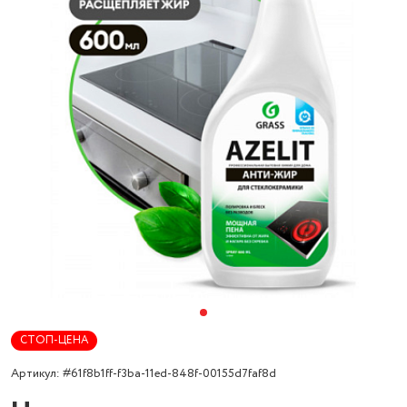
СТОП-ЦЕНА
Артикул: #61f8b1ff-f3ba-11ed-848f-00155d7faf8d