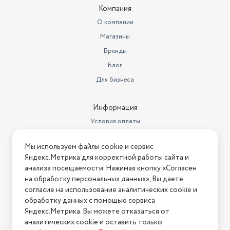
Компания
О компании
Магазины
Бренды
Блог
Для бизнеса
Информация
Условия оплаты
Условия доставки
Мы используем файлы cookie и сервис
Условия возврата
Яндекс.Метрика для корректной работы сайта и
Нашли ошибку на сайте?
Напишите нам
.
анализа посещаемости. Нажимая кнопку «Согласен
на обработку персональных данных», Вы даете
2026 © Интернет-магазин "АстМаркет". У нас есть всё!
согласие на использование аналитических cookie и
обработку данных с помощью сервиса
Яндекс.Метрика. Вы можете отказаться от
аналитических cookie и оставить только
Политика конфиденциальности