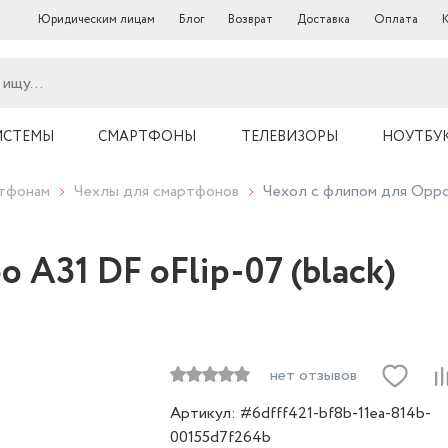
Юридическим лицам
Блог
Возврат
Доставка
Оплата
ИСТЕМЫ
СМАРТФОНЫ
ТЕЛЕВИЗОРЫ
НОУТБУ
ртфонам
Чехлы для смартфонов
Чехол с флипом для Oppo 
 A31 DF oFlip-07 (black)
нет отзывов
Артикул: #6dfff421-bf8b-11ea-814b-
00155d7f264b