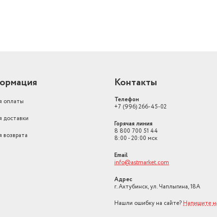
ормация
Контакты
Телефон
я оплаты
+7 (996) 266-45-02
я доставки
Горячая линия
8 800 700 51 44
я возврата
8:00 - 20:00 мск
Email
info@astmarket.com
Адрес
г. Ахтубинск, ул. Чаплыгина, 18А
Нашли ошибку на сайте?
Напишите н