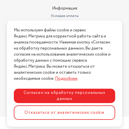
Информация
Условия оплаты
Условия доставки
Мы используем файлы cookie и сервис
Условия возврата
Яндекс.Метрика для корректной работы сайта и
Нашли ошибку на сайте?
Напишите нам
.
анализа посещаемости. Нажимая кнопку «Согласен
на обработку персональных данных», Вы даете
2026 © Интернет-магазин "АстМаркет". У нас есть всё!
согласие на использование аналитических cookie и
обработку данных с помощью сервиса
Яндекс.Метрика. Вы можете отказаться от
аналитических cookie и оставить только
Политика конфиденциальности
необходимые cookie.
Подробнее
.
Согласен на обработку персональных
данных
Разработка сайта
ASTDESIGN
Отказаться от аналитических cookie