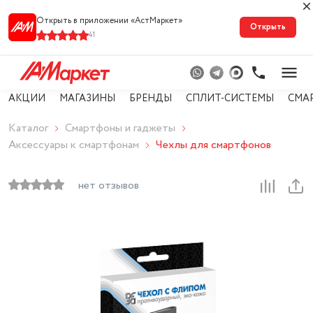
Открыть в приложении «АстМарке‪т‬»
Открыть
41
АКЦИИ
МАГАЗИНЫ
БРЕНДЫ
СПЛИТ-СИСТЕМЫ
СМА
Каталог
Смартфоны и гаджеты
Аксессуары к смартфонам
Чехлы для смартфонов
нет отзывов