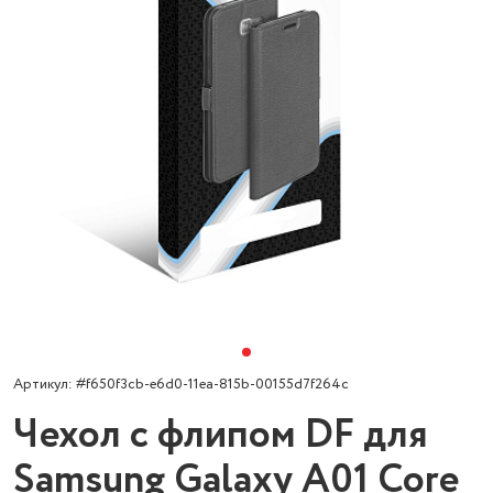
Артикул: #f650f3cb-e6d0-11ea-815b-00155d7f264c
Чехол с флипом DF для
Samsung Galaxy A01 Core