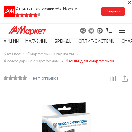
Открыть в приложении «АстМарке‪т‬»
Открыть
41
АКЦИИ
МАГАЗИНЫ
БРЕНДЫ
СПЛИТ-СИСТЕМЫ
СМА
Каталог
Смартфоны и гаджеты
Аксессуары к смартфонам
Чехлы для смартфонов
нет отзывов