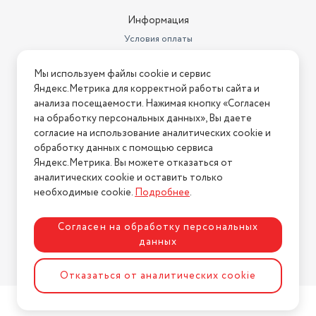
Информация
Условия оплаты
Условия доставки
Мы используем файлы cookie и сервис
Условия возврата
Яндекс.Метрика для корректной работы сайта и
Нашли ошибку на сайте?
Напишите нам
.
анализа посещаемости. Нажимая кнопку «Согласен
на обработку персональных данных», Вы даете
2026 © Интернет-магазин "АстМаркет". У нас есть всё!
согласие на использование аналитических cookie и
обработку данных с помощью сервиса
Яндекс.Метрика. Вы можете отказаться от
аналитических cookie и оставить только
Политика конфиденциальности
необходимые cookie.
Подробнее
.
Согласен на обработку персональных
данных
Разработка сайта
ASTDESIGN
Отказаться от аналитических cookie