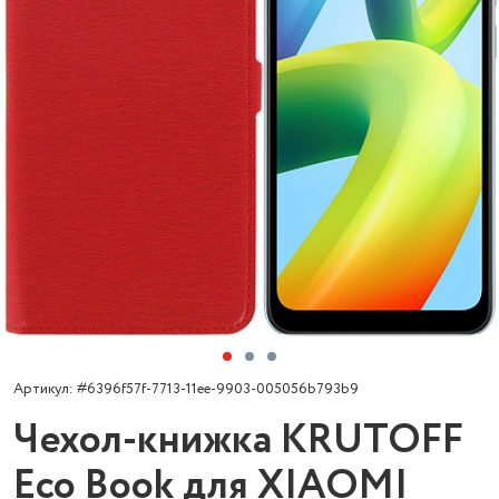
Артикул: #6396f57f-7713-11ee-9903-005056b793b9
Чехол-книжка KRUTOFF
Eco Book для XIAOMI