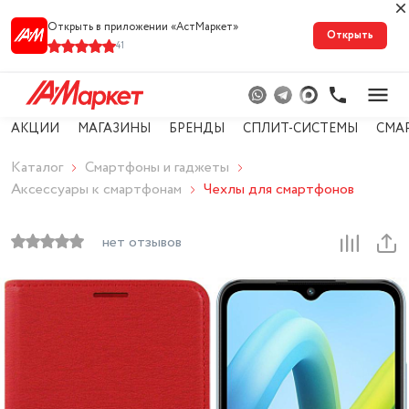
Открыть в приложении «АстМарке‪т‬»
Открыть
41
АКЦИИ
МАГАЗИНЫ
БРЕНДЫ
СПЛИТ-СИСТЕМЫ
СМА
Каталог
Смартфоны и гаджеты
Аксессуары к смартфонам
Чехлы для смартфонов
нет отзывов