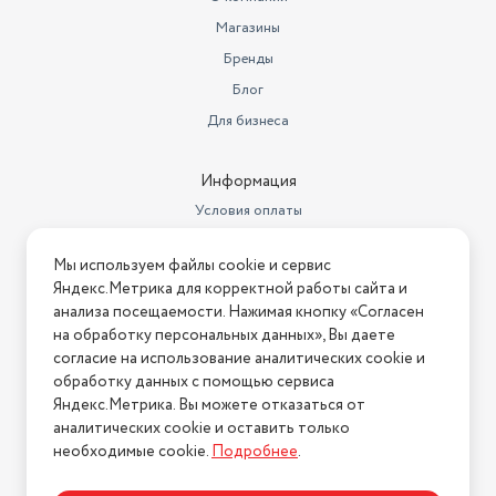
Магазины
Бренды
Блог
Для бизнеса
Информация
Условия оплаты
Условия доставки
Мы используем файлы cookie и сервис
Условия возврата
Яндекс.Метрика для корректной работы сайта и
Нашли ошибку на сайте?
Напишите нам
.
анализа посещаемости. Нажимая кнопку «Согласен
на обработку персональных данных», Вы даете
2026 © Интернет-магазин "АстМаркет". У нас есть всё!
согласие на использование аналитических cookie и
обработку данных с помощью сервиса
Яндекс.Метрика. Вы можете отказаться от
аналитических cookie и оставить только
Политика конфиденциальности
необходимые cookie.
Подробнее
.