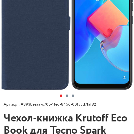
Артикул: #893beeaa-c70b-11ed-8456-00155d7faf82
Чехол-книжка Krutoff Eco
Book для Tecno Spark