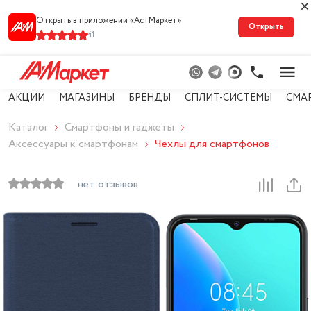
Открыть в приложении «АстМарке‪т‬»
Открыть
41
АКЦИИ
МАГАЗИНЫ
БРЕНДЫ
СПЛИТ-СИСТЕМЫ
СМА
Каталог
Смартфоны и гаджеты
Аксессуары к смартфонам
Чехлы для смартфонов
нет отзывов