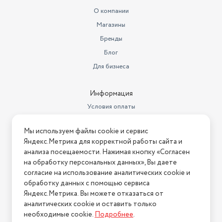
О компании
Магазины
Бренды
Блог
Для бизнеса
Информация
Условия оплаты
Условия доставки
Мы используем файлы cookie и сервис
Условия возврата
Яндекс.Метрика для корректной работы сайта и
Нашли ошибку на сайте?
Напишите нам
.
анализа посещаемости. Нажимая кнопку «Согласен
на обработку персональных данных», Вы даете
2026 © Интернет-магазин "АстМаркет". У нас есть всё!
согласие на использование аналитических cookie и
обработку данных с помощью сервиса
Яндекс.Метрика. Вы можете отказаться от
аналитических cookie и оставить только
Политика конфиденциальности
необходимые cookie.
Подробнее
.