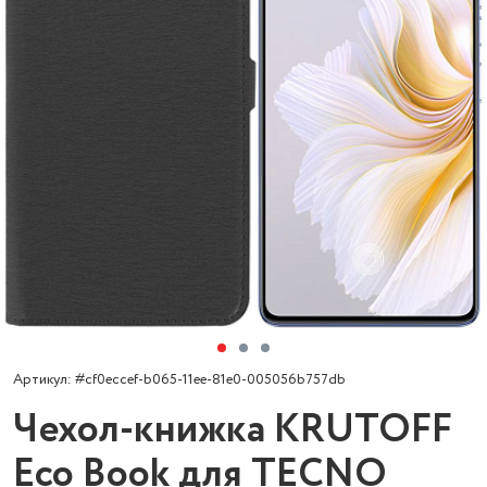
Артикул: #cf0eccef-b065-11ee-81e0-005056b757db
Чехол-книжка KRUTOFF
Eco Book для TECNO