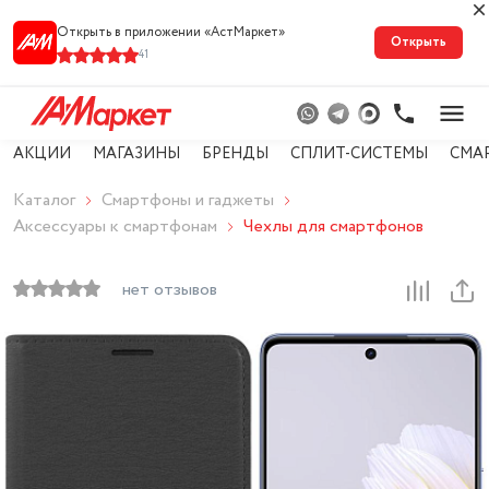
Открыть в приложении «АстМарке‪т‬»
Открыть
41
АКЦИИ
МАГАЗИНЫ
БРЕНДЫ
СПЛИТ-СИСТЕМЫ
СМА
Каталог
Смартфоны и гаджеты
Аксессуары к смартфонам
Чехлы для смартфонов
нет отзывов