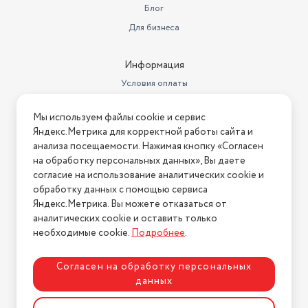
Блог
Для бизнеса
Информация
Условия оплаты
Условия доставки
Мы используем файлы cookie и сервис
Условия возврата
Яндекс.Метрика для корректной работы сайта и
Нашли ошибку на сайте?
Напишите нам
.
анализа посещаемости. Нажимая кнопку «Согласен
на обработку персональных данных», Вы даете
2026 © Интернет-магазин "АстМаркет". У нас есть всё!
согласие на использование аналитических cookie и
обработку данных с помощью сервиса
Яндекс.Метрика. Вы можете отказаться от
аналитических cookie и оставить только
Политика конфиденциальности
необходимые cookie.
Подробнее
.
Согласен на обработку персональных
данных
Разработка сайта
ASTDESIGN