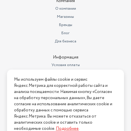
Компания
О компании
Магазины
Бренды
Блог
Для бизнеса
Информация
Условия оплаты
Условия доставки
Мы используем файлы cookie и сервис
Условия возврата
Яндекс.Метрика для корректной работы сайта и
Нашли ошибку на сайте?
Напишите нам
.
анализа посещаемости. Нажимая кнопку «Согласен
на обработку персональных данных», Вы даете
2026 © Интернет-магазин "АстМаркет". У нас есть всё!
согласие на использование аналитических cookie и
обработку данных с помощью сервиса
Яндекс.Метрика. Вы можете отказаться от
аналитических cookie и оставить только
Политика конфиденциальности
необходимые cookie.
Подробнее
.