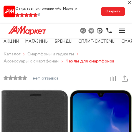
Открыть в приложении «АстМарке‪т‬»
Открыть
41
АКЦИИ
МАГАЗИНЫ
БРЕНДЫ
СПЛИТ-СИСТЕМЫ
СМА
Каталог
Смартфоны и гаджеты
Аксессуары к смартфонам
Чехлы для смартфонов
нет отзывов