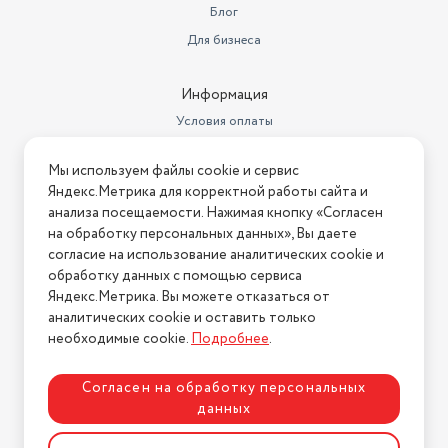
Блог
Для бизнеса
Информация
Условия оплаты
Условия доставки
Мы используем файлы cookie и сервис
Условия возврата
Яндекс.Метрика для корректной работы сайта и
Нашли ошибку на сайте?
Напишите нам
.
анализа посещаемости. Нажимая кнопку «Согласен
на обработку персональных данных», Вы даете
2026 © Интернет-магазин "АстМаркет". У нас есть всё!
согласие на использование аналитических cookie и
обработку данных с помощью сервиса
Яндекс.Метрика. Вы можете отказаться от
аналитических cookie и оставить только
Политика конфиденциальности
необходимые cookie.
Подробнее
.
Согласен на обработку персональных
данных
Разработка сайта
ASTDESIGN