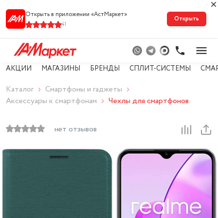
Открыть в приложении «АстМарке‪т‬»
Открыть
41
АКЦИИ
МАГАЗИНЫ
БРЕНДЫ
СПЛИТ-СИСТЕМЫ
СМА
Каталог
Смартфоны и гаджеты
Аксессуары к смартфонам
Чехлы для смартфонов
нет отзывов