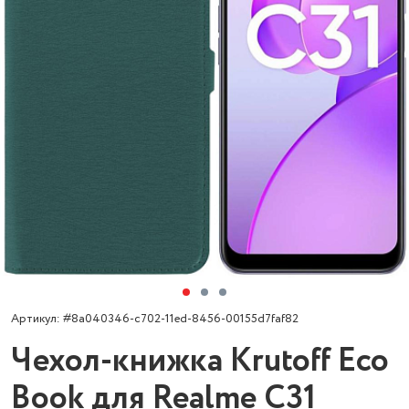
Артикул: #8a040346-c702-11ed-8456-00155d7faf82
Чехол-книжка Krutoff Eco
Book для Realme C31