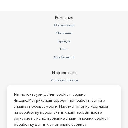
Компания
О компании
Магазины
Бренды
Блог
Для бизнеса
Информация
Условия оплаты
Условия доставки
Мы используем файлы cookie и сервис
Условия возврата
Яндекс.Метрика для корректной работы сайта и
Нашли ошибку на сайте?
Напишите нам
.
анализа посещаемости. Нажимая кнопку «Согласен
на обработку персональных данных», Вы даете
2026 © Интернет-магазин "АстМаркет". У нас есть всё!
согласие на использование аналитических cookie и
обработку данных с помощью сервиса