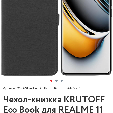
Артикул: #ac69f5a8-464f-11ee-9ef6-005056b72201
Чехол-книжка KRUTOFF
Eco Book для REALME 11