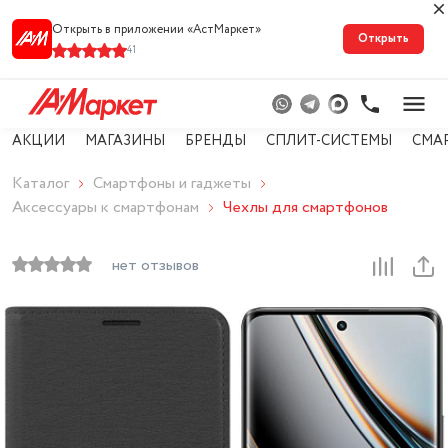
Открыть в приложении «АстМарке‪т‬»
Открыть
41
АКЦИИ
МАГАЗИНЫ
БРЕНДЫ
СПЛИТ-СИСТЕМЫ
СМА
Каталог
Смартфоны и гаджеты
Аксессуары к смартфонам
Чехлы для смартфонов
нет отзывов