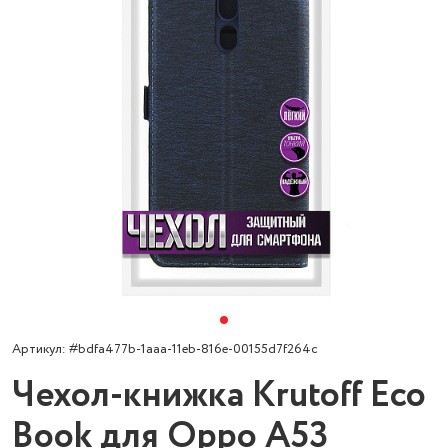
Артикул: #bdfa477b-1aaa-11eb-816e-00155d7f264c
Чехол-книжка Krutoff Eco
Book для Oppo A53