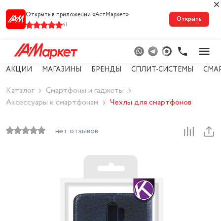
Открыть в приложении «АстМарке‪т‬»
Открыть
41
АКЦИИ
МАГАЗИНЫ
БРЕНДЫ
СПЛИТ-СИСТЕМЫ
СМА
Каталог
Смартфоны и гаджеты
Аксессуары к смартфонам
Чехлы для смартфонов
нет отзывов