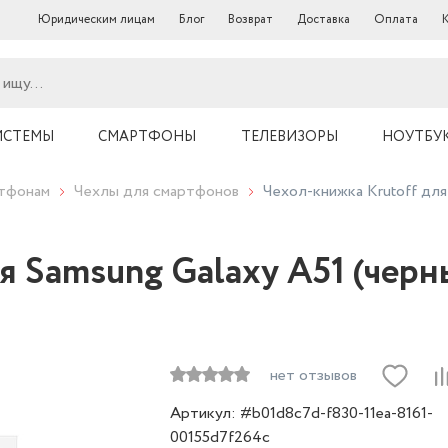
Юридическим лицам
Блог
Возврат
Доставка
Оплата
ИСТЕМЫ
СМАРТФОНЫ
ТЕЛЕВИЗОРЫ
НОУТБУ
ртфонам
Чехлы для смартфонов
Чехол-книжка Krutoff для
я Samsung Galaxy A51 (черн
нет отзывов
Артикул: #b01d8c7d-f830-11ea-8161-
00155d7f264c