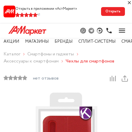
Открыть в приложении «АстМарке‪т‬»
Открыть
41
АКЦИИ
МАГАЗИНЫ
БРЕНДЫ
СПЛИТ-СИСТЕМЫ
СМА
Каталог
Смартфоны и гаджеты
Аксессуары к смартфонам
Чехлы для смартфонов
нет отзывов