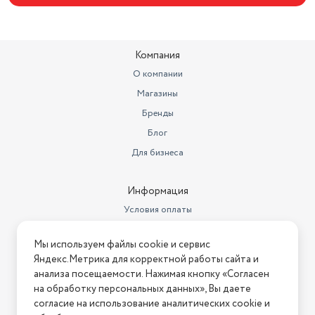
Компания
О компании
Магазины
Бренды
Блог
Для бизнеса
Информация
Условия оплаты
Условия доставки
Мы используем файлы cookie и сервис
Условия возврата
Яндекс.Метрика для корректной работы сайта и
Нашли ошибку на сайте?
Напишите нам
.
анализа посещаемости. Нажимая кнопку «Согласен
на обработку персональных данных», Вы даете
2026 © Интернет-магазин "АстМаркет". У нас есть всё!
согласие на использование аналитических cookie и