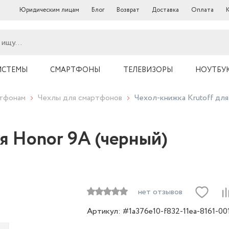
Юридическим лицам
Блог
Возврат
Доставка
Оплата
ИСТЕМЫ
СМАРТФОНЫ
ТЕЛЕВИЗОРЫ
НОУТБУ
ртфонам
Чехлы для смартфонов
Чехол-книжка Krutoff для
я Honor 9A (черный)
нет отзывов
Артикул: #1a376e10-f832-11ea-8161-0