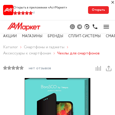
Открыть в приложении «АстМарке‪т‬»
Открыть
41
АКЦИИ
МАГАЗИНЫ
БРЕНДЫ
СПЛИТ-СИСТЕМЫ
СМА
Каталог
Смартфоны и гаджеты
Аксессуары к смартфонам
Чехлы для смартфонов
нет отзывов