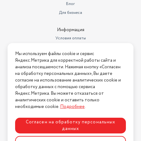
Блог
Для бизнеса
Информация
Условия оплаты
Условия доставки
Мы используем файлы cookie и сервис
Условия возврата
Яндекс.Метрика для корректной работы сайта и
Нашли ошибку на сайте?
Напишите нам
.
анализа посещаемости. Нажимая кнопку «Согласен
на обработку персональных данных», Вы даете
2026 © Интернет-магазин "АстМаркет". У нас есть всё!
согласие на использование аналитических cookie и
обработку данных с помощью сервиса
Яндекс.Метрика. Вы можете отказаться от
аналитических cookie и оставить только
Политика конфиденциальности
необходимые cookie.
Подробнее
.
Согласен на обработку персональных
данных
Разработка сайта
ASTDESIGN