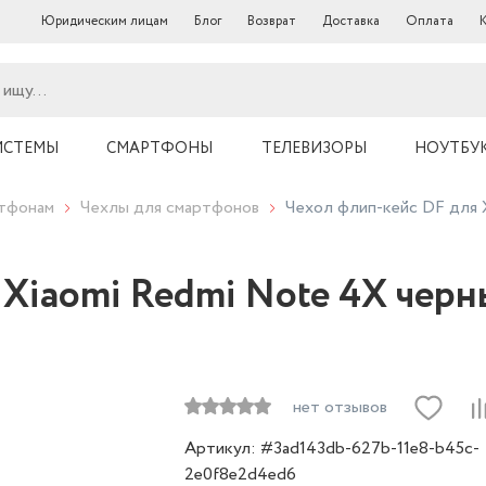
Юридическим лицам
Блог
Возврат
Доставка
Оплата
ИСТЕМЫ
СМАРТФОНЫ
ТЕЛЕВИЗОРЫ
НОУТБУ
ртфонам
Чехлы для смартфонов
Чехол флип-кейс DF для 
 Xiaomi Redmi Note 4X чер
нет отзывов
Артикул: #3ad143db-627b-11e8-b45c-
2e0f8e2d4ed6