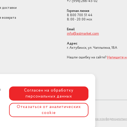
+7 (996) 266-45-02
я доставки
Горячая линия
8 800 700 51 44
я возврата
8:00 - 20:00 мск
Email
info@astmarket.com
Адрес
г. Ахтубинск, ул. Чаплыгина, 18А
Нашли ошибку на сайте?
Напишите н
я
Согласен на обработку
персональных данных
Отказаться от аналитических
cookie
ет-магазин "АстМаркет". У нас есть всё!
Политика конфиденциальн