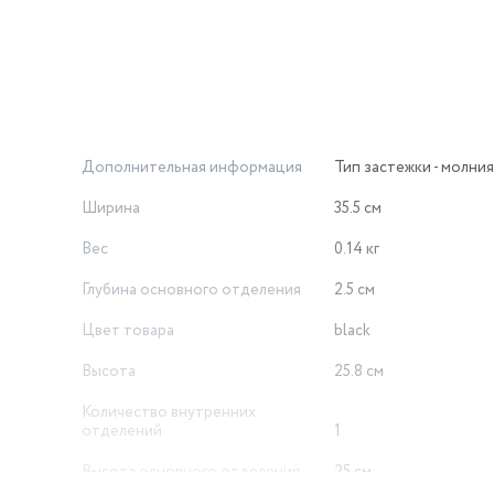
Дополнительная информация
Тип застежки - молния
Ширина
35.5 см
Вес
0.14 кг
Глубина основного отделения
2.5 см
Цвет товара
black
Высота
25.8 см
Количество внутренних
отделений
1
Высота основного отделения
25 см