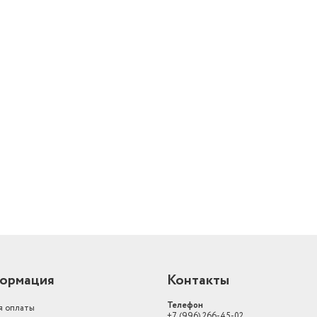
й
ормация
Контакты
Телефон
я оплаты
+7 (996) 266-45-02