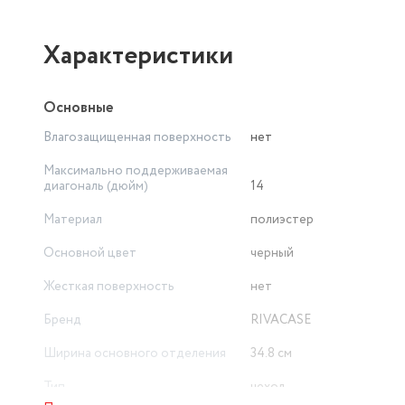
Характеристики
Основные
Влагозащищенная поверхность
нет
Максимально поддерживаемая
диагональ (дюйм)
14
Материал
полиэстер
Основной цвет
черный
Жесткая поверхность
нет
Бренд
RIVACASE
Ширина основного отделения
34.8 см
Тип
чехол