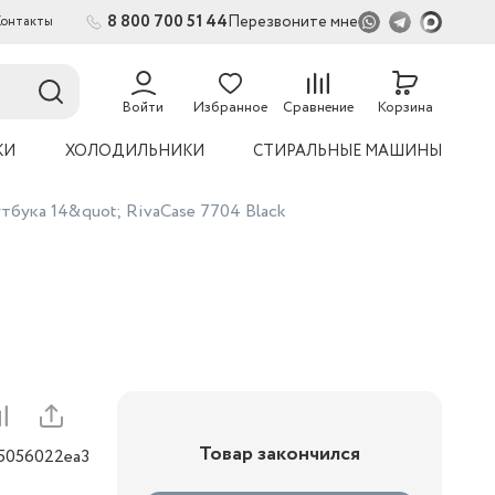
8 800 700 51 44
Перезвоните мне
Контакты
2
54
Войти
Избранное
Сравнение
Корзина
КИ
ХОЛОДИЛЬНИКИ
СТИРАЛЬНЫЕ МАШИНЫ
тбука 14&quot; RivaCase 7704 Black
Товар закончился
05056022ea3