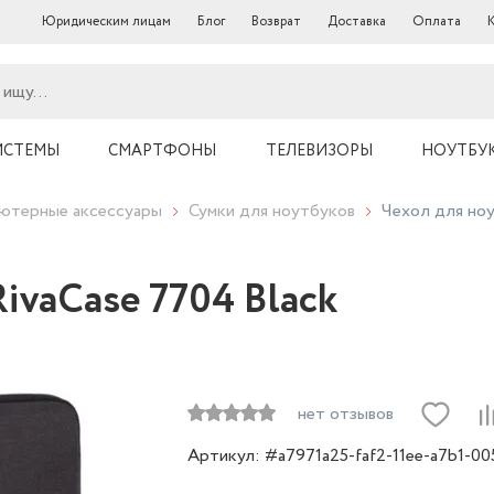
Юридическим лицам
Блог
Возврат
Доставка
Оплата
ИСТЕМЫ
СМАРТФОНЫ
ТЕЛЕВИЗОРЫ
НОУТБУ
ютерные аксессуары
Сумки для ноутбуков
Чехол для ноу
RivaCase 7704 Black
нет отзывов
Артикул: #a7971a25-faf2-11ee-a7b1-0