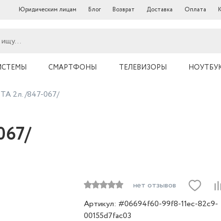
Юридическим лицам
Блог
Возврат
Доставка
Оплата
ИСТЕМЫ
СМАРТФОНЫ
ТЕЛЕВИЗОРЫ
НОУТБУ
TA 2л. /847-067/
067/
нет отзывов
Артикул: #06694f60-99f8-11ec-82c9-
00155d7fac03