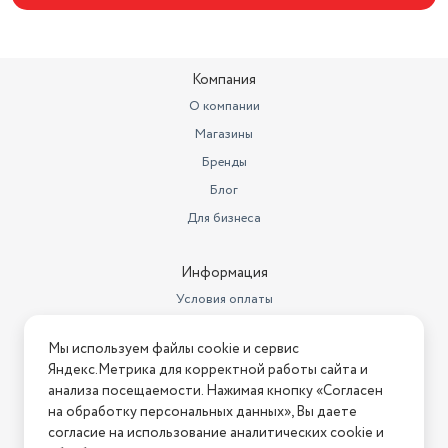
Компания
О компании
Магазины
Бренды
Блог
Для бизнеса
Информация
Условия оплаты
Условия доставки
Мы используем файлы cookie и сервис
Условия возврата
Яндекс.Метрика для корректной работы сайта и
Нашли ошибку на сайте?
Напишите нам
.
анализа посещаемости. Нажимая кнопку «Согласен
на обработку персональных данных», Вы даете
2026 © Интернет-магазин "АстМаркет". У нас есть всё!
согласие на использование аналитических cookie и