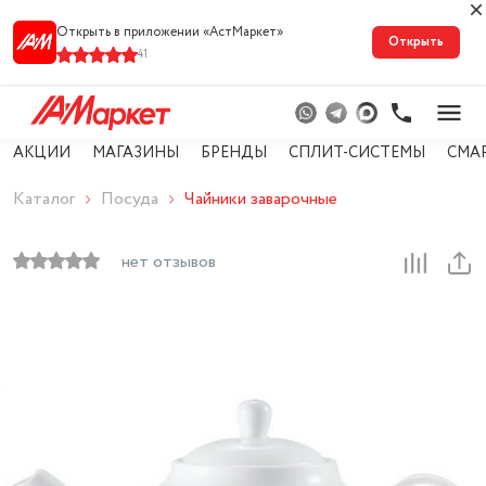
Открыть в приложении «АстМарке‪т‬»
Открыть
41
АКЦИИ
МАГАЗИНЫ
БРЕНДЫ
СПЛИТ-СИСТЕМЫ
СМА
Каталог
Посуда
Чайники заварочные
нет отзывов