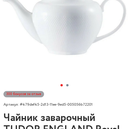
300 бонусов за отзыв
Артикул: #479def45-2d13-11ee-9ed5-005056b72201
Чайник заварочный