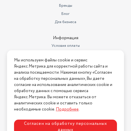
Бренды
Блог
Для бизнеса
Информация
Условия оплаты
Условия доставки
Мы используем файлы cookie и сервис
Условия возврата
Яндекс.Метрика для корректной работы сайта и
Нашли ошибку на сайте?
Напишите нам
.
анализа посещаемости. Нажимая кнопку «Согласен
на обработку персональных данных», Вы даете
2026 © Интернет-магазин "АстМаркет". У нас есть всё!
согласие на использование аналитических cookie и
обработку данных с помощью сервиса
Яндекс.Метрика. Вы можете отказаться от
аналитических cookie и оставить только
Политика конфиденциальности
необходимые cookie.
Подробнее
.
Согласен на обработку персональных
данных