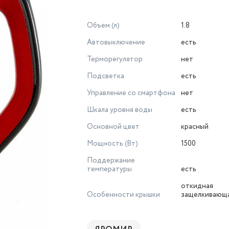
Объем (л)
1.8
Автовыключение
есть
Терморегулятор
нет
Подсветка
есть
Управление со смартфона
нет
Шкала уровня воды
есть
Основной цвет
красный
Мощность (Вт)
1500
Поддержание
температуры
есть
откидная
Особенности крышки
защелкивающа