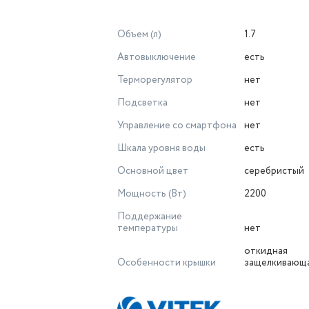
Объем (л)
1.7
Автовыключение
есть
Терморегулятор
нет
Подсветка
нет
Управление со смартфона
нет
Шкала уровня воды
есть
Основной цвет
серебристый
Мощность (Вт)
2200
Поддержание
температуры
нет
откидная
Особенности крышки
защелкивающа