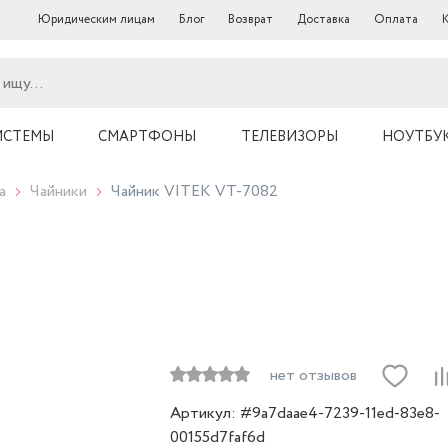
Юридическим лицам
Блог
Возврат
Доставка
Оплата
ИСТЕМЫ
СМАРТФОНЫ
ТЕЛЕВИЗОРЫ
НОУТБУ
а
Чайники
Чайник VITEK VT-7082
нет отзывов
Артикул: #9a7daae4-7239-11ed-83e8-
00155d7faf6d