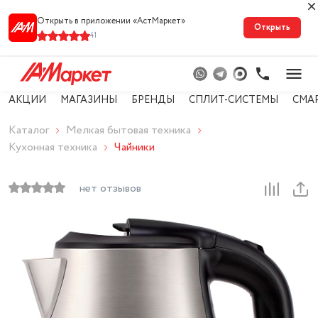
Открыть в приложении «АстМарке‪т‬»
Открыть
41
АКЦИИ
МАГАЗИНЫ
БРЕНДЫ
СПЛИТ-СИСТЕМЫ
СМА
Каталог
Мелкая бытовая техника
Кухонная техника
Чайники
нет отзывов