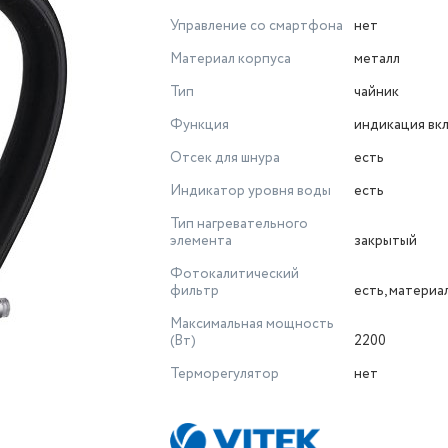
Управление со смартфона
нет
Материал корпуса
металл
Тип
чайник
Функция
индикация вк
Отсек для шнура
есть
Индикатор уровня воды
есть
Тип нагревательного
элемента
закрытый
Фотокалитический
фильтр
есть, материа
Максимальная мощность
(Вт)
2200
Терморегулятор
нет