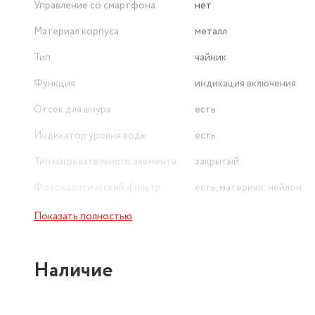
Управление со смартфона
нет
Материал корпуса
металл
Тип
чайник
Функция
индикация включения
Отсек для шнура
есть
Индикатор уровня воды
есть
Тип нагревательного элемента
закрытый
Фотокалитический фильтр
есть, материал: нейлон
Максимальная мощность (Вт)
2200
Показать полностью
Наличие