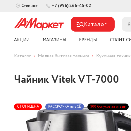
+7 (996) 266-45-02
Степное
Каталог
АКЦИИ
МАГАЗИНЫ
БРЕНДЫ
СПЛИТ-С
Каталог
Мелкая бытовая техника
Кухонная техник
Чайник Vitek VT-7000
СТОП-ЦЕНА
РАССРОЧКА на ВСЁ
300 бонусов за отзыв