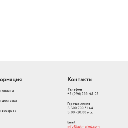
й
ормация
Контакты
Телефон
я оплаты
+7 (996) 266-45-02
я доставки
Горячая линия
8 800 700 51 44
я возврата
8:00 - 20:00 мск
Email
info@astmarket.com