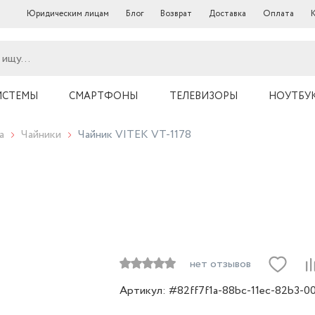
Юридическим лицам
Блог
Возврат
Доставка
Оплата
ИСТЕМЫ
СМАРТФОНЫ
ТЕЛЕВИЗОРЫ
НОУТБУ
а
Чайники
Чайник VITEK VT-1178
нет отзывов
Артикул: #82ff7f1a-88bc-11ec-82b3-0