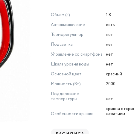
Объем (л)
1.8
Автовыключение
есть
Терморегулятор
нет
Подсветка
нет
Управление со смартфона
нет
Шкала уровня воды
нет
Основной цвет
красный
Мощность (Вт)
2000
Поддержание
температуры
нет
крышка откры
Особенности крышки
нажатием