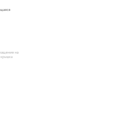
ющаяся
вращение на
я крышка