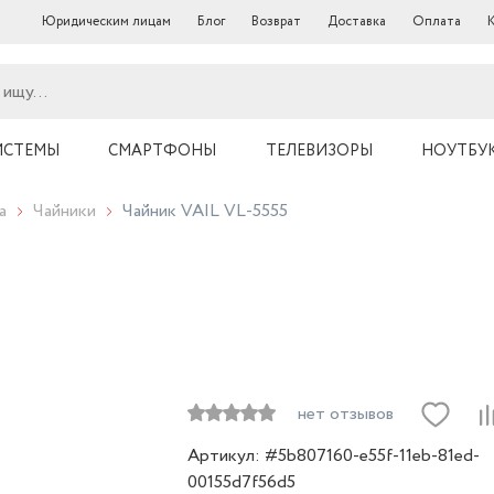
Юридическим лицам
Блог
Возврат
Доставка
Оплата
ИСТЕМЫ
СМАРТФОНЫ
ТЕЛЕВИЗОРЫ
НОУТБУ
а
Чайники
Чайник VAIL VL-5555
нет отзывов
Артикул: #5b807160-e55f-11eb-81ed-
00155d7f56d5