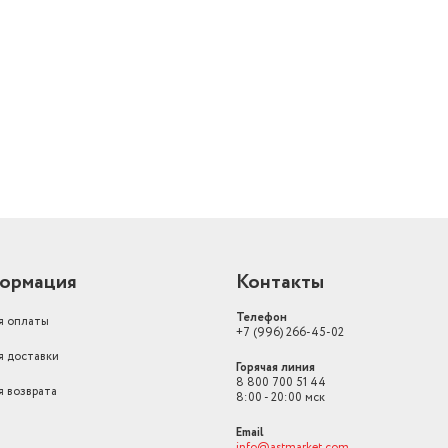
й
ормация
Контакты
Телефон
я оплаты
+7 (996) 266-45-02
я доставки
Горячая линия
8 800 700 51 44
я возврата
8:00 - 20:00 мск
Email
info@astmarket.com