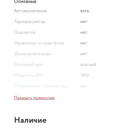
Основные
Автовыключение
есть
Терморегулятор
нет
Подсветка
нет
Управление со смартфона
нет
Шкала уровня воды
нет
Основной цвет
красный
Мощность (Вт)
1800
Поддержание температуры
нет
Показать полностью
Наличие