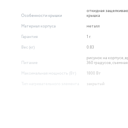
откидная защелкива
Особенности крышки
крышка
Материал корпуса
металл
Гарантия
1 г.
Вес (кг)
0.83
рисунок на корпусе, 
Питание
360 градусов, съемна
Максимальная мощность (Вт)
1800 Вт
Тип нагревательного элемента
закрытый
Тип
чайник